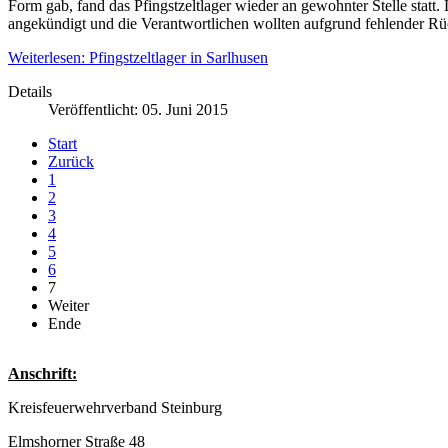
Form gab, fand das Pfingstzeltlager wieder an gewohnter Stelle statt
angekündigt und die Verantwortlichen wollten aufgrund fehlender Rü
Weiterlesen: Pfingstzeltlager in Sarlhusen
Details
Veröffentlicht: 05. Juni 2015
Start
Zurück
1
2
3
4
5
6
7
Weiter
Ende
Anschrift:
Kreisfeuerwehrverband Steinburg
Elmshorner Straße 48