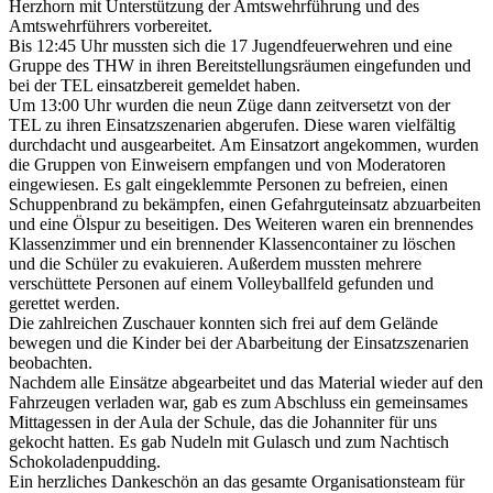
Herzhorn mit Unterstützung der Amtswehrführung und des
Amtswehrführers vorbereitet.
Bis 12:45 Uhr mussten sich die 17 Jugendfeuerwehren und eine
Gruppe des THW in ihren Bereitstellungsräumen eingefunden und
bei der TEL einsatzbereit gemeldet haben.
Um 13:00 Uhr wurden die neun Züge dann zeitversetzt von der
TEL zu ihren Einsatzszenarien abgerufen. Diese waren vielfältig
durchdacht und ausgearbeitet. Am Einsatzort angekommen, wurden
die Gruppen von Einweisern empfangen und von Moderatoren
eingewiesen. Es galt eingeklemmte Personen zu befreien, einen
Schuppenbrand zu bekämpfen, einen Gefahrguteinsatz abzuarbeiten
und eine Ölspur zu beseitigen. Des Weiteren waren ein brennendes
Klassenzimmer und ein brennender Klassencontainer zu löschen
und die Schüler zu evakuieren. Außerdem mussten mehrere
verschüttete Personen auf einem Volleyballfeld gefunden und
gerettet werden.
Die zahlreichen Zuschauer konnten sich frei auf dem Gelände
bewegen und die Kinder bei der Abarbeitung der Einsatzszenarien
beobachten.
Nachdem alle Einsätze abgearbeitet und das Material wieder auf den
Fahrzeugen verladen war, gab es zum Abschluss ein gemeinsames
Mittagessen in der Aula der Schule, das die Johanniter für uns
gekocht hatten. Es gab Nudeln mit Gulasch und zum Nachtisch
Schokoladenpudding.
Ein herzliches Dankeschön an das gesamte Organisationsteam für