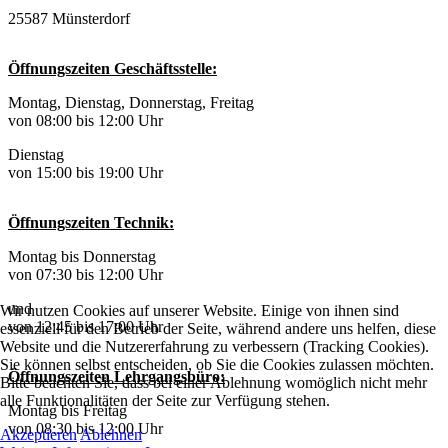
25587 Münsterdorf
Öffnungszeiten Geschäftsstelle:
Montag, Dienstag, Donnerstag, Freitag
von 08:00 bis 12:00 Uhr
Dienstag
von 15:00 bis 19:00 Uhr
Öffnungszeiten Technik:
Montag bis Donnerstag
von 07:30 bis 12:00 Uhr
und
Wir nutzen Cookies auf unserer Website. Einige von ihnen sind
von 12:45 bis 17:00 Uhr
essenziell für den Betrieb der Seite, während andere uns helfen, diese
Website und die Nutzererfahrung zu verbessern (Tracking Cookies).
Sie können selbst entscheiden, ob Sie die Cookies zulassen möchten.
Öffnungszeiten Lehrgangsbüro:
Bitte beachten Sie, dass bei einer Ablehnung womöglich nicht mehr
alle Funktionalitäten der Seite zur Verfügung stehen.
Montag bis Freitag
von 08:30 bis 12:00 Uhr
Akzeptieren
Ablehnen