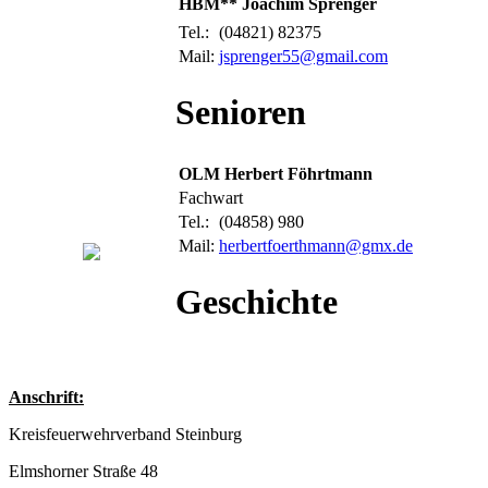
HBM** Joachim Sprenger
Tel.:
(04821) 82375
Mail:
jsprenger55@gmail.com
Senioren
OLM Herbert Föhrtmann
Fachwart
Tel.:
(04858) 980
Mail:
herbertfoerthmann@gmx.de
Geschichte
Anschrift:
Kreisfeuerwehrverband Steinburg
Elmshorner Straße 48