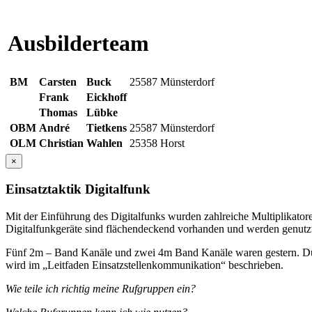
Ausbilderteam
BM
Carsten
Buck
25587 Münsterdorf
Frank
Eickhoff
Thomas
Lübke
OBM
André
Tietkens
25587 Münsterdorf
OLM
Christian
Wahlen
25358 Horst
×
Einsatztaktik Digitalfunk
Mit der Einführung des Digitalfunks wurden zahlreiche Multiplikator
Digitalfunkgeräte sind flächendeckend vorhanden und werden genutz
Fünf 2m – Band Kanäle und zwei 4m Band Kanäle waren gestern. Dur
wird im „Leitfaden Einsatzstellenkommunikation“ beschrieben.
Wie teile ich richtig meine Rufgruppen ein?