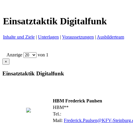
Einsatztaktik Digitalfunk
Inhalte und Ziele
|
Unterlagen
|
Voraussetzungen
|
Ausbilderteam
Anzeige
von 1
×
Einsatztaktik Digitalfunk
HBM Frederick Paulsen
HBM**
Tel.:
Mail:
Frederick.Paulsen@KFV-Steinburg.