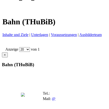
Bahn (THuBiB)
Inhalte und Ziele
|
Unterlagen
|
Voraussetzungen
|
Ausbilderteam
Anzeige
von 1
×
Bahn (THuBiB)
Tel.:
Mail:
@